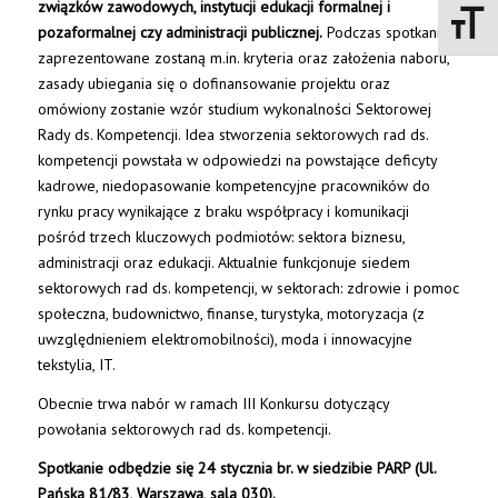
związków zawodowych, instytucji edukacji formalnej i
Toggle 
pozaformalnej czy administracji publicznej.
Podczas spotkania
zaprezentowane zostaną m.in. kryteria oraz założenia naboru,
zasady ubiegania się o dofinansowanie projektu oraz
omówiony zostanie wzór studium wykonalności Sektorowej
Rady ds. Kompetencji. Idea stworzenia sektorowych rad ds.
kompetencji powstała w odpowiedzi na powstające deficyty
kadrowe, niedopasowanie kompetencyjne pracowników do
rynku pracy wynikające z braku współpracy i komunikacji
pośród trzech kluczowych podmiotów: sektora biznesu,
administracji oraz edukacji. Aktualnie funkcjonuje siedem
sektorowych rad ds. kompetencji, w sektorach: zdrowie i pomoc
społeczna, budownictwo, finanse, turystyka, motoryzacja (z
uwzględnieniem elektromobilności), moda i innowacyjne
tekstylia, IT.
Obecnie trwa nabór w ramach III Konkursu dotyczący
powołania sektorowych rad ds. kompetencji.
Spotkanie odbędzie się 24 stycznia br. w siedzibie PARP (Ul.
Pańska 81/83, Warszawa, sala 030).