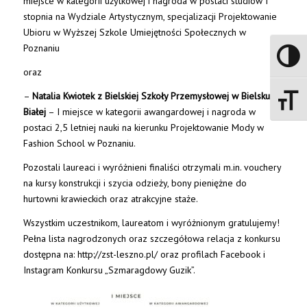
miejsce w kategorii użytkowej i nagroda w postaci studiów I
stopnia na Wydziale Artystycznym, specjalizacji Projektowanie
Ubioru w Wyższej Szkole Umiejętności Społecznych w
Poznaniu
Toggle 
oraz
–
Natalia Kwiotek z Bielskiej Szkoły Przemysłowej w Bielsku-
Toggle 
Białej
– I miejsce w kategorii awangardowej i nagroda w
postaci 2,5 letniej nauki na kierunku Projektowanie Mody w
Fashion School w Poznaniu.
Pozostali laureaci i wyróżnieni finaliści otrzymali m.in. vouchery
na kursy konstrukcji i szycia odzieży, bony pieniężne do
hurtowni krawieckich oraz atrakcyjne staże.
Wszystkim uczestnikom, laureatom i wyróżnionym gratulujemy!
Pełna lista nagrodzonych oraz szczegółowa relacja z konkursu
dostępna na: http://zst-leszno.pl/ oraz profilach Facebook i
Instagram Konkursu „Szmaragdowy Guzik”.