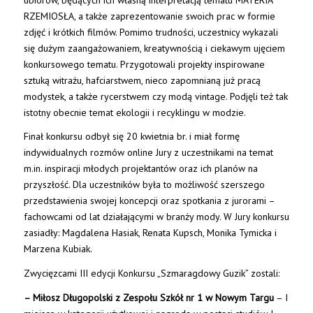
RZEMIOSŁA, a także zaprezentowanie swoich prac w formie
zdjęć i krótkich filmów. Pomimo trudności, uczestnicy wykazali
się dużym zaangażowaniem, kreatywnością i ciekawym ujęciem
konkursowego tematu. Przygotowali projekty inspirowane
sztuką witrażu, hafciarstwem, nieco zapomnianą już pracą
modystek, a także rycerstwem czy modą vintage. Podjęli też tak
istotny obecnie temat ekologii i recyklingu w modzie.
Finał konkursu odbył się 20 kwietnia br. i miał formę
indywidualnych rozmów online Jury z uczestnikami na temat
m.in. inspiracji młodych projektantów oraz ich planów na
przyszłość. Dla uczestników była to możliwość szerszego
przedstawienia swojej koncepcji oraz spotkania z jurorami –
fachowcami od lat działającymi w branży mody. W Jury konkursu
zasiadły: Magdalena Hasiak, Renata Kupsch, Monika Tymicka i
Marzena Kubiak.
Zwycięzcami III edycji Konkursu „Szmaragdowy Guzik” zostali:
– Miłosz Długopolski z Zespołu Szkół nr 1 w Nowym Targu
– I