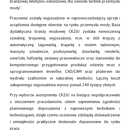
branżowej tekstylno-odzieżowej dla zawodu technik przemysłu
mody”.
Pracownie zostały wyposażone w najnowocześniejszy sprzęt i
urządzenia dostępne obecnie na rynku przemysłu mody. Baza
dydaktyczna branży modowej CKZiU zyskała nowoczesną
szwalnię, krojownię, wyposażone, m.in. w stół krojczy z
automatyczną lagowarką, krajarkę z nożem taśmowym,
maszyny szwalnicze, podszywarkę, dziurkarkę, renderki,
owerloki, hafciarkę, zestawy prasowalnicze oraz stanowiska do
komputerowego przygotowania produkcji odzieży wraz z
oprogramowaniem
InvenTex CAD/CAM
oraz ploterem do
wydruku szablonów w naturalnej wielkości. Łączny koszt
zakupionego wyposażenia wynosi ponad 240 tysięcy złotych.
Przy wyborze asortymentu CKZiU na bieżąco współpracowało
z otoczeniem pracodawców, celem zapewnienia zgodności
planowanego doposażenia z najnowszymi technikami i
technologiami, dzięki czemu uczniowie zdobędą doświadczenie
i umiejętności praktyczne doskonale dopasowane do rynku
pracy.