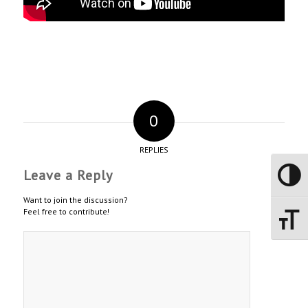
0
REPLIES
Leave a Reply
Toggle 
Want to join the discussion?
Feel free to contribute!
Toggle 